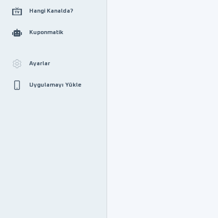
Hangi Kanalda?
Kuponmatik
Ayarlar
Uygulamayı Yükle