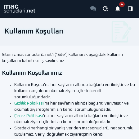
Kullanım Koşulları
Sitemiz macsonuclari1.net'i ("Site") kullanarak aşağıdaki kullanım
koşullarını kabul etmiş sayılırsınız.
Kullanım Koşullarımız
Kullanım Koşulu'na her sayfanın altında bağlantı verilmiştir ve bu
kullanım koşulunu okumak ziyaretçilerin kendi
sorumluluğundadır.
Gizlilik Politikası
'na her sayfanın altında bağlantı verilmiştir ve
okumak ziyaretçilerimizin kendi sorumluluğundadır.
Çerez Politikası
'na her sayfanın altında bağlantı verilmiştir ve
okumak ziyaretçilerimizin kendi sorumluluğundadır.
Sitedeki herhangi bir yanlış veriden macsonuclari1.net sorumlu
tutulamaz. Veriyi doğrulamak ziyaretçinin kendi