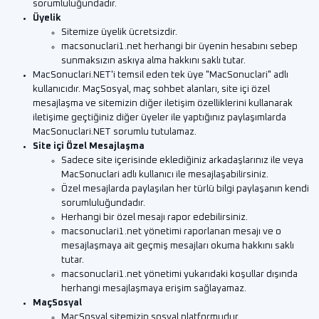
sorumluluğundadır.
Üyelik
Sitemize üyelik ücretsizdir.
macsonuclari1.net herhangi bir üyenin hesabını sebep
sunmaksızın askıya alma hakkını saklı tutar.
MacSonuclari.NET'i temsil eden tek üye "MacSonuclari" adlı
kullanıcıdır. MaçSosyal, maç sohbet alanları, site içi özel
mesajlaşma ve sitemizin diğer iletişim özelliklerini kullanarak
iletişime geçtiğiniz diğer üyeler ile yaptığınız paylaşımlarda
MacSonuclari.NET sorumlu tutulamaz.
Site içi Özel Mesajlaşma
Sadece site içerisinde eklediğiniz arkadaşlarınız ile veya
MacSonuclari adlı kullanıcı ile mesajlaşabilirsiniz.
Özel mesajlarda paylaşılan her türlü bilgi paylaşanın kendi
sorumluluğundadır.
Herhangi bir özel mesajı rapor edebilirsiniz.
macsonuclari1.net yönetimi raporlanan mesajı ve o
mesajlaşmaya ait geçmiş mesajları okuma hakkını saklı
tutar.
macsonuclari1.net yönetimi yukarıdaki koşullar dışında
herhangi mesajlaşmaya erişim sağlayamaz.
MaçSosyal
MaçSosyal sitemizin sosyal platformudur.