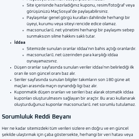
Site içerisinde hazırladığınız kuponu, resim/fotoğraf veya
görüşünüzü MaçSosyal'de paylaşabilirsiniz.
Paylaşımlar genel görgü kuralları dahilinde herhangi bir
üyeyi, kurumu veya siteyi rencide edice olamaz.
macsonuclari1.net yönetimi herhangi bir paylaşımı sebep
sunmaksızın silme hakkını saklı tutar.
İddaa
Sitemizde sunulan oranlar iddaa'nın bahis açtığı oranlardır.
macsonuclari1.net üzerinden para karşılığı iddaa
oynayamazsınız.
Düşen oranlar sayfasında sunulan veriler iddaa'nın belirlediği ilk
oran ile son güncel oranı baz alır.
Seriler sayfasında sunulan bilgiler takımların son 180 güne ait
maçları arasında maçın oynandığı ligi baz alır.
Kuponmatik düşen oranları ve serileri baz alarak otomatik iddaa
kuponları oluşturulmasını sağlayan bir araçtır. Bu aracı kullanarak
oluşturduğunuz kuponlar macsonuclari1.net sorumlu tutulamaz.
Sorumluluk Reddi Beyanı
Her ne kadar sitemizdeki tüm verileri sizlere en doğru ve en güncel
şekilde ulaştırmak için çaba göstersekte, herhangi bir veri hatası veya