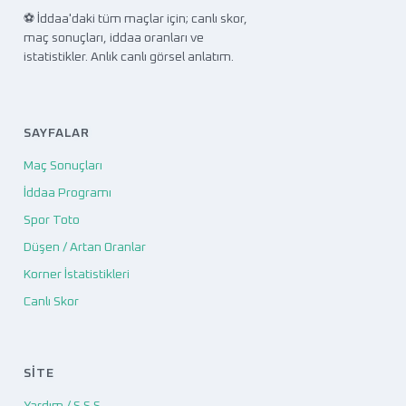
⚽ İddaa'daki tüm maçlar için; canlı skor,
maç sonuçları, iddaa oranları ve
istatistikler. Anlık canlı görsel anlatım.
SAYFALAR
Maç Sonuçları
İddaa Programı
Spor Toto
Düşen / Artan Oranlar
Korner İstatistikleri
Canlı Skor
SITE
Yardım / S.S.S